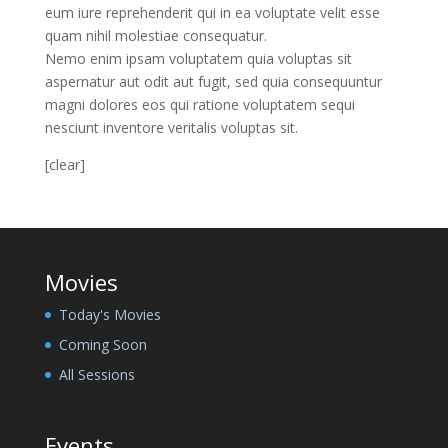
eum iure reprehenderit qui in ea voluptate velit esse
quam nihil molestiae consequatur.
Nemo enim ipsam voluptatem quia voluptas sit
aspernatur aut odit aut fugit, sed quia consequuntur
magni dolores eos qui ratione voluptatem sequi
nesciunt inventore veritalis voluptas sit.
[clear]
Movies
Today's Movies
Coming Soon
All Sessions
Events